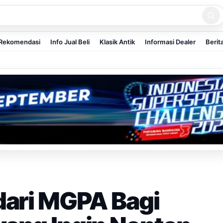
Rekomendasi
Info Jual Beli
Klasik Antik
Informasi Dealer
Berit
dari MGPA Bagi