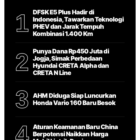
DFSK E5 Plus Hadir di
1
Indonesia, Tawarkan Teknologi
PHEV dan Jarak Tempuh
Kombinasi 1.400 Km
Punya Dana Rp450 Juta di
2
Jogja, Simak Perbedaan
Hyundai CRETA Alpha dan
CRETA N Line
3
AHM Diduga Siap Luncurkan
Honda Vario 160 Baru Besok
4
Aturan Keamanan Baru China
Berpotensi Naikkan Harga