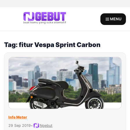
Skip
to
content
MENU
Tag: fitur Vespa Sprint Carbon
Info Motor
29 Sep 2019
•
Ngebut