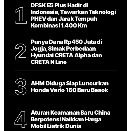
DFSK E5 Plus Hadir di
1
Indonesia, Tawarkan Teknologi
PHEV dan Jarak Tempuh
Kombinasi 1.400 Km
Punya Dana Rp450 Juta di
2
Jogja, Simak Perbedaan
Hyundai CRETA Alpha dan
CRETA N Line
3
AHM Diduga Siap Luncurkan
Honda Vario 160 Baru Besok
4
Aturan Keamanan Baru China
Berpotensi Naikkan Harga
Mobil Listrik Dunia