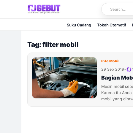
Skip
to
content
Suku Cadang
Tokoh Otomotif
Tag: filter mobil
Info Mobil
29 Sep 2019
•
Bagian Mobi
Mesin mobil sep
Karena itu Anda
mobil yang dira