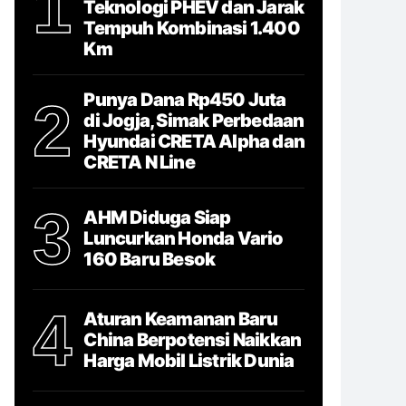
1
Teknologi PHEV dan Jarak
Tempuh Kombinasi 1.400
Km
Punya Dana Rp450 Juta
2
di Jogja, Simak Perbedaan
Hyundai CRETA Alpha dan
CRETA N Line
3
AHM Diduga Siap
Luncurkan Honda Vario
160 Baru Besok
4
Aturan Keamanan Baru
China Berpotensi Naikkan
Harga Mobil Listrik Dunia