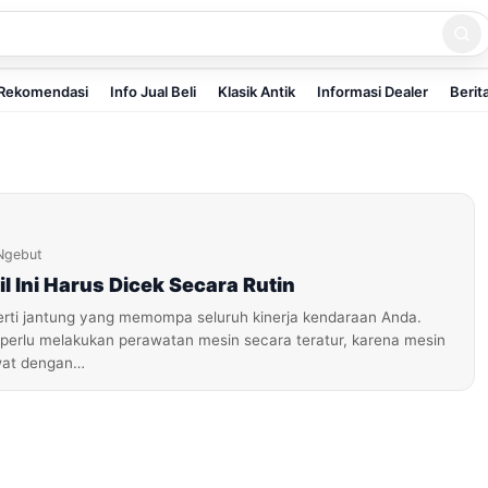
Rekomendasi
Info Jual Beli
Klasik Antik
Informasi Dealer
Berit
Ngebut
l Ini Harus Dicek Secara Rutin
erti jantung yang memompa seluruh kinerja kendaraan Anda.
 perlu melakukan perawatan mesin secara teratur, karena mesin
wat dengan…