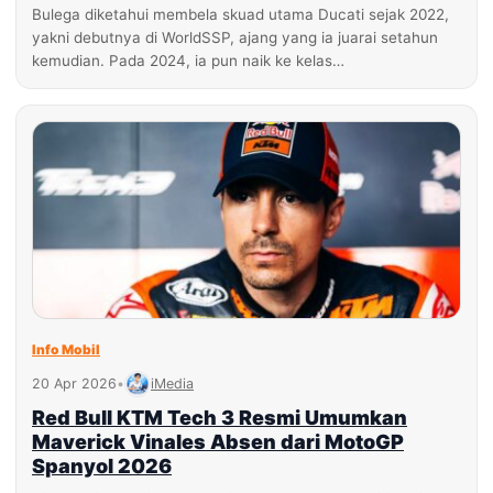
Bulega diketahui membela skuad utama Ducati sejak 2022,
yakni debutnya di WorldSSP, ajang yang ia juarai setahun
kemudian. Pada 2024, ia pun naik ke kelas…
Info Mobil
20 Apr 2026
•
iMedia
Red Bull KTM Tech 3 Resmi Umumkan
Maverick Vinales Absen dari MotoGP
Spanyol 2026