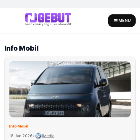
Skip
to
content
MENU
Info Mobil
Info Mobil
18 Jun 2026
•
iMedia