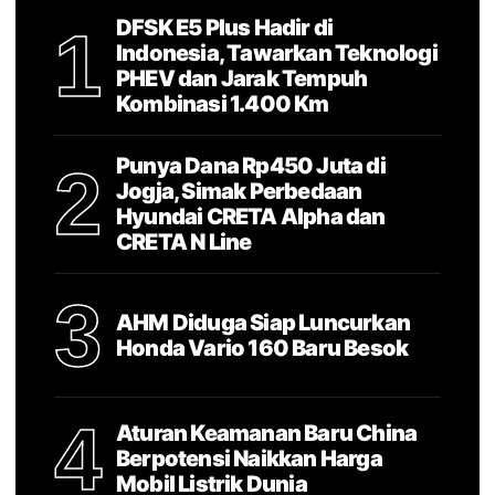
DFSK E5 Plus Hadir di
1
Indonesia, Tawarkan Teknologi
PHEV dan Jarak Tempuh
Kombinasi 1.400 Km
Punya Dana Rp450 Juta di
2
Jogja, Simak Perbedaan
Hyundai CRETA Alpha dan
CRETA N Line
3
AHM Diduga Siap Luncurkan
Honda Vario 160 Baru Besok
4
Aturan Keamanan Baru China
Berpotensi Naikkan Harga
Mobil Listrik Dunia