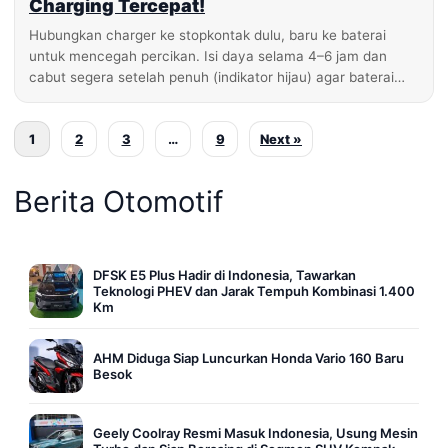
Charging Tercepat!
Hubungkan charger ke stopkontak dulu, baru ke baterai
untuk mencegah percikan. Isi daya selama 4–6 jam dan
cabut segera setelah penuh (indikator hijau) agar baterai…
1
2
3
…
9
Next »
Berita Otomotif
DFSK E5 Plus Hadir di Indonesia, Tawarkan
Teknologi PHEV dan Jarak Tempuh Kombinasi 1.400
Km
AHM Diduga Siap Luncurkan Honda Vario 160 Baru
Besok
Geely Coolray Resmi Masuk Indonesia, Usung Mesin