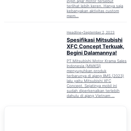
ingin agar motor tersebut
terlihat lebih keren. Hanya saja
kebanyakan aktivitas custom
mem…
Headline
•
September 2, 2023
Spesifikasi Mitsubishi
XFC Concept Terkuak,
Begini Dalamannya!
PT Mitsubishi Motor Krama Sales
Indonesia (MMKSI)
menyuguhkan produk
terbarunya di ajang IIMS (2023)
lalu yaitu Mitsubishi XFC
Concept. Sejatinya mobil ini
sudah diperkenalkan terlebih
dahulu di ajang Vietnam …