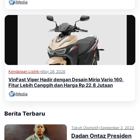
iMedia
Kendaraan Listrik
•
May 28, 2026
VinFast Viper Hadir dengan Desain Mirip Vario 160,
Fitur Lebih Canggih dan Harga Rp 22,8 Jutaan
iMedia
Berita Terbaru
Tokoh Otomotif
•
September 3, 2023
Dadan Ontaz Presiden