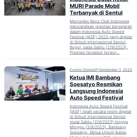
MURI Parade Mobil
Terbanyak di Sentul
Mercedes Benz Club Indonesia
mencatatkan prestasi bersejarah
dalam Indonesia Auto Speed
Festival (IASF) 2023 yang digelar
di Sirkuit Internasional Sentul,
Bogor, pada Sabtu (2/9/2023).
Prestasi tersebut terwuj…
Events Otomotif
•
September 3, 2023
Ketua IMI Bambang
Soesatyo Resmikan
Langsung Indonesia
Auto Speed Festival
Indonesia Auto Speed Festival
(IASF) telah secara resmi digelar
di Sirkuit Internasional Sentul
mulai Sabtu (2/9/2023) hingga
Minggu (3/9/2023). Bambang
Soesatyo, Ketua Umum Ikatan