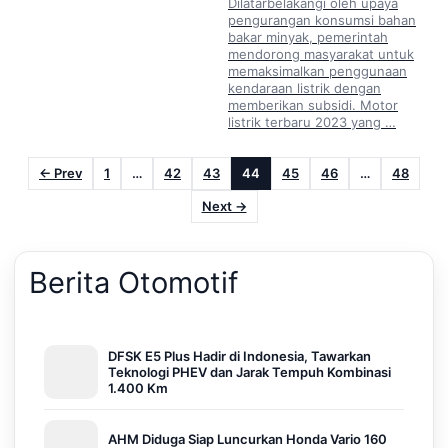
Dilatarbelakangi oleh upaya
pengurangan konsumsi bahan
bakar minyak, pemerintah
mendorong masyarakat untuk
memaksimalkan penggunaan
kendaraan listrik dengan
memberikan subsidi. Motor
listrik terbaru 2023 yang …
← Prev
1
…
42
43
44
45
46
…
48
Next →
Berita Otomotif
DFSK E5 Plus Hadir di Indonesia, Tawarkan
Teknologi PHEV dan Jarak Tempuh Kombinasi
1.400 Km
AHM Diduga Siap Luncurkan Honda Vario 160