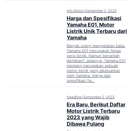
Info Motor
•
September 2, 2023
Harga dan Spesifikasi
Yamaha E01, Motor
Listrik Unik Terbaru dari
Yamaha
Banyak orang mengatakan kalau
Yamaha E01 merupakan Nmax
versi listrik. Namun benarkah
demikian? Jelasnya, Yamaha E01
memang merupakan sebuah
motor listrik yang dikeluarkan
oleh Yamaha. Harga dan
spesifikasi Ya…
Headline
•
September 2, 2023
Era Baru, Berikut Daftar
Motor Listrik Terbaru
2023 yang Wajib
Dibawa Pulang