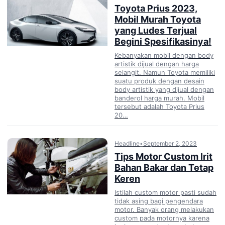
Toyota Prius 2023,
Mobil Murah Toyota
yang Ludes Terjual
Begini Spesifikasinya!
Kebanyakan mobil dengan body
artistik dijual dengan harga
selangit. Namun Toyota memiliki
suatu produk dengan desain
body artistik yang dijual dengan
banderol harga murah. Mobil
tersebut adalah Toyota Prius
20…
Headline
•
September 2, 2023
Tips Motor Custom Irit
Bahan Bakar dan Tetap
Keren
Istilah custom motor pasti sudah
tidak asing bagi pengendara
motor. Banyak orang melakukan
custom pada motornya karena