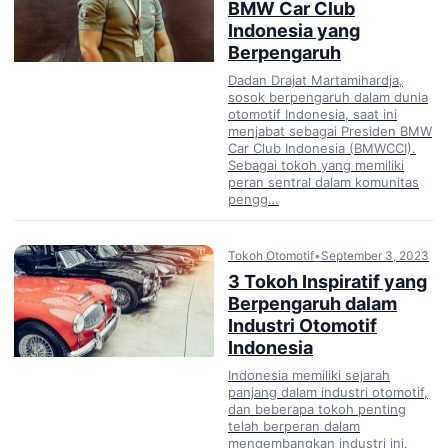
BMW Car Club
Indonesia yang
Berpengaruh
Dadan Drajat Martamihardja,
sosok berpengaruh dalam dunia
otomotif Indonesia, saat ini
menjabat sebagai Presiden BMW
Car Club Indonesia (BMWCCI).
Sebagai tokoh yang memiliki
peran sentral dalam komunitas
pengg…
Tokoh Otomotif
•
September 3, 2023
3 Tokoh Inspiratif yang
Berpengaruh dalam
Industri Otomotif
Indonesia
Indonesia memiliki sejarah
panjang dalam industri otomotif,
dan beberapa tokoh penting
telah berperan dalam
mengembangkan industri ini.