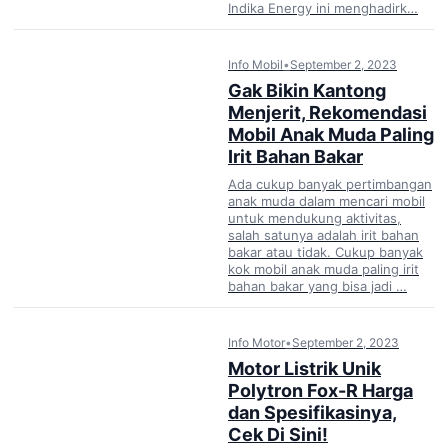
Indika Energy ini menghadirk…
Info Mobil
•
September 2, 2023
Gak Bikin Kantong
Menjerit, Rekomendasi
Mobil Anak Muda Paling
Irit Bahan Bakar
Ada cukup banyak pertimbangan
anak muda dalam mencari mobil
untuk mendukung aktivitas,
salah satunya adalah irit bahan
bakar atau tidak. Cukup banyak
kok mobil anak muda paling irit
bahan bakar yang bisa jadi …
Info Motor
•
September 2, 2023
Motor Listrik Unik
Polytron Fox-R Harga
dan Spesifikasinya,
Cek Di Sini!