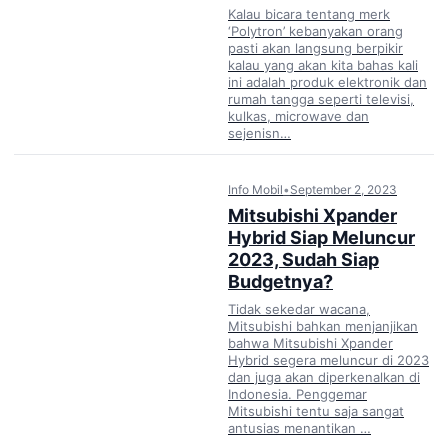
Kalau bicara tentang merk
‘Polytron’ kebanyakan orang
pasti akan langsung berpikir
kalau yang akan kita bahas kali
ini adalah produk elektronik dan
rumah tangga seperti televisi,
kulkas, microwave dan
sejenisn…
Info Mobil
•
September 2, 2023
Mitsubishi Xpander
Hybrid Siap Meluncur
2023, Sudah Siap
Budgetnya?
Tidak sekedar wacana,
Mitsubishi bahkan menjanjikan
bahwa Mitsubishi Xpander
Hybrid segera meluncur di 2023
dan juga akan diperkenalkan di
Indonesia. Penggemar
Mitsubishi tentu saja sangat
antusias menantikan …