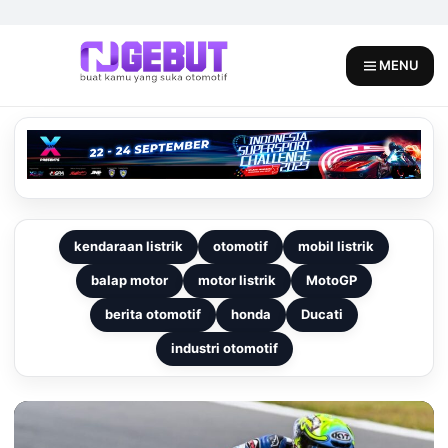
Skip
to
content
MENU
kendaraan listrik
otomotif
mobil listrik
balap motor
motor listrik
MotoGP
berita otomotif
honda
Ducati
industri otomotif