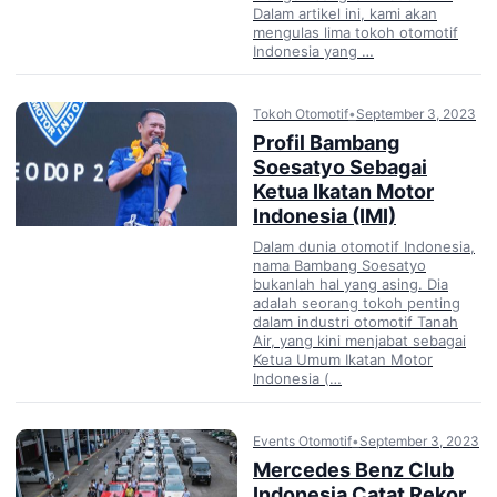
Dalam artikel ini, kami akan
mengulas lima tokoh otomotif
Indonesia yang …
Tokoh Otomotif
•
September 3, 2023
Profil Bambang
Soesatyo Sebagai
Ketua Ikatan Motor
Indonesia (IMI)
Dalam dunia otomotif Indonesia,
nama Bambang Soesatyo
bukanlah hal yang asing. Dia
adalah seorang tokoh penting
dalam industri otomotif Tanah
Air, yang kini menjabat sebagai
Ketua Umum Ikatan Motor
Indonesia (…
Events Otomotif
•
September 3, 2023
Mercedes Benz Club
Indonesia Catat Rekor