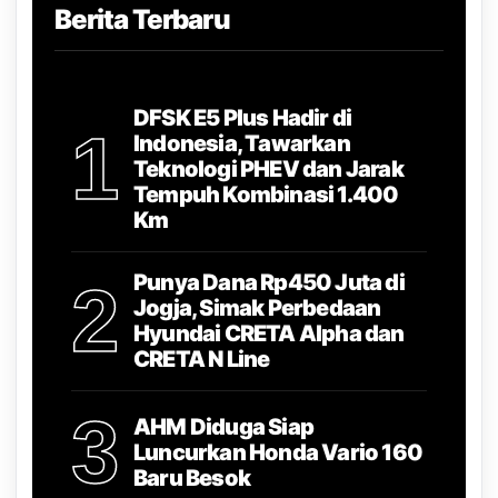
Berita Terbaru
DFSK E5 Plus Hadir di
1
Indonesia, Tawarkan
Teknologi PHEV dan Jarak
Tempuh Kombinasi 1.400
Km
Punya Dana Rp450 Juta di
2
Jogja, Simak Perbedaan
Hyundai CRETA Alpha dan
CRETA N Line
3
AHM Diduga Siap
Luncurkan Honda Vario 160
Baru Besok