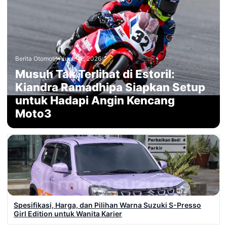
Berita Otomotif
•
June 12, 2026
Musuh Tak Terlihat di Estoril:
Kiandra Ramadhipa Siapkan Setup
untuk Hadapi Angin Kencang
Moto3
Spesifikasi, Harga, dan Pilihan Warna Suzuki S-Presso
Girl Edition untuk Wanita Karier