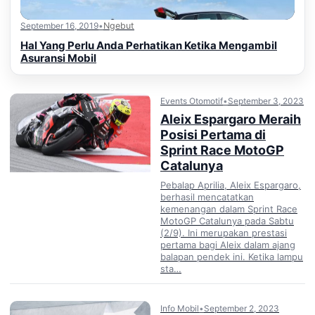
September 16, 2019
•
Ngebut
Hal Yang Perlu Anda Perhatikan Ketika Mengambil
Asuransi Mobil
Events Otomotif
•
September 3, 2023
Aleix Espargaro Meraih
Posisi Pertama di
Sprint Race MotoGP
Catalunya
Pebalap Aprilia, Aleix Espargaro,
berhasil mencatatkan
kemenangan dalam Sprint Race
MotoGP Catalunya pada Sabtu
(2/9). Ini merupakan prestasi
pertama bagi Aleix dalam ajang
balapan pendek ini. Ketika lampu
sta…
Info Mobil
•
September 2, 2023