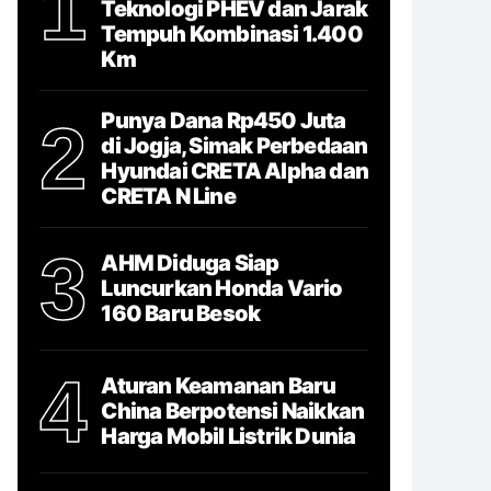
1
Teknologi PHEV dan Jarak
Tempuh Kombinasi 1.400
Km
Punya Dana Rp450 Juta
2
di Jogja, Simak Perbedaan
Hyundai CRETA Alpha dan
CRETA N Line
3
AHM Diduga Siap
Luncurkan Honda Vario
160 Baru Besok
4
Aturan Keamanan Baru
China Berpotensi Naikkan
Harga Mobil Listrik Dunia