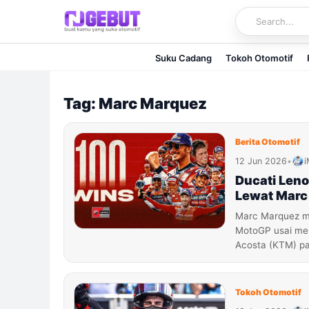
Skip
to
content
Suku Cadang
Tokoh Otomotif
Tag: Marc Marquez
Berita Otomotif
12 Jun 2026
•
i
Ducati Len
Lewat Marc
Marc Marquez m
MotoGP usai men
Acosta (KTM) p
Tokoh Otomotif