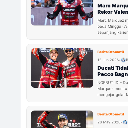
Marc Marqu
Rekor Valen
Marc Marquez m
pada Minggu (7
sepanjang karier
Berita Otomotif
12 Jun 2026
•
i
Ducati Tid
Pecco Bagn
NGEBUT.ID – Duc
Marquez meniru
mengejar gelar 
Berita Otomotif
28 May 2026
•