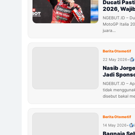
Ducati Past
2026, Waji
NGEBUT.ID – Du
MotoGP Italia 20
juara…
Berita Otomotif
22 May 2026
•
Nasib Jorge
Jadi Sponso
NGEBUT.ID – Apri
tidak menggunak
disebut bakal m
Berita Otomotif
14 May 2026
•
Bagnaia Se