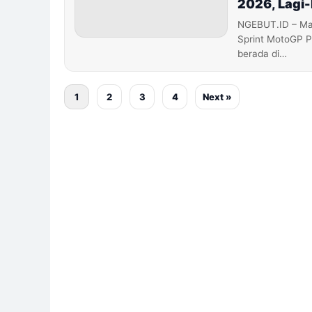
2026, Lagi-
NGEBUT.ID – Ma
Sprint MotoGP P
berada di…
1
2
3
4
Next »