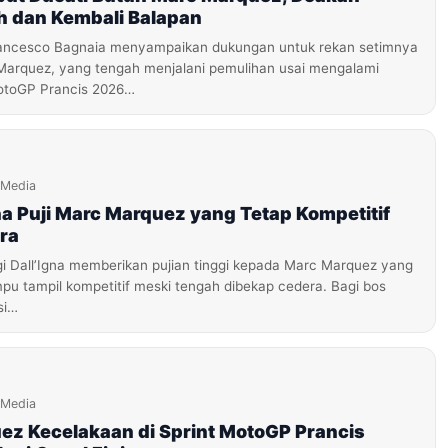
h dan Kembali Balapan
ancesco Bagnaia menyampaikan dukungan untuk rekan setimnya
 Marquez, yang tengah menjalani pemulihan usai mengalami
MotoGP Prancis 2026…
iMedia
gna Puji Marc Marquez yang Tetap Kompetitif
ra
i Dall’Igna memberikan pujian tinggi kepada Marc Marquez yang
mpu tampil kompetitif meski tengah dibekap cedera. Bagi bos
si…
iMedia
ez Kecelakaan di Sprint MotoGP Prancis