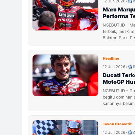
12 Jun 2026
•
i
Marc Marque
Performa Te
NGEBUT.ID – Mar
terbaik, meski 
Balaton Park. P
Headline
12 Jun 2026
•
i
Ducati Terk
MotoGP Hun
NGEBUT.ID – Du
begitu dominan 
kanannya belum
Tokoh Otomotif
12 Jun 2026
•
i