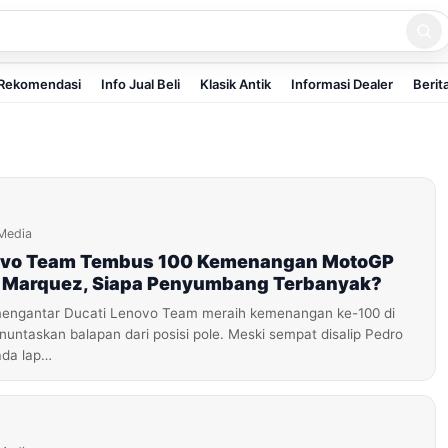
Rekomendasi
Info Jual Beli
Klasik Antik
Informasi Dealer
Berit
Media
ovo Team Tembus 100 Kemenangan MotoGP
 Marquez, Siapa Penyumbang Terbanyak?
engantar Ducati Lenovo Team meraih kemenangan ke-100 di
untaskan balapan dari posisi pole. Meski sempat disalip Pedro
ada lap…