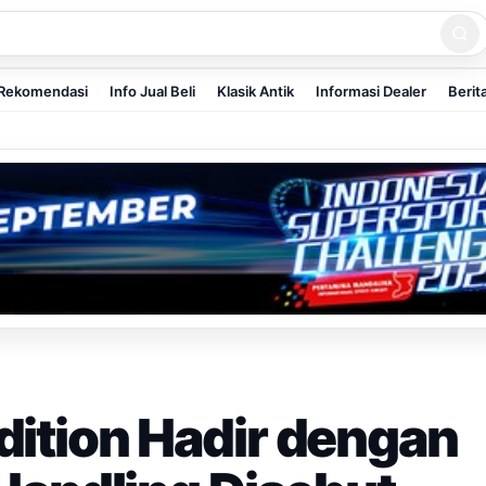
Rekomendasi
Info Jual Beli
Klasik Antik
Informasi Dealer
Berit
dition Hadir dengan