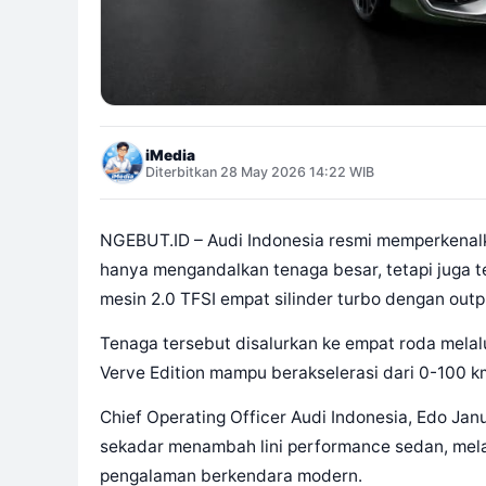
iMedia
Diterbitkan 28 May 2026 14:22 WIB
NGEBUT.ID – Audi Indonesia resmi memperkenalk
hanya mengandalkan tenaga besar, tetapi juga tek
mesin 2.0 TFSI empat silinder turbo dengan out
Tenaga tersebut disalurkan ke empat roda melalui
Verve Edition mampu berakselerasi dari 0-100 km
Chief Operating Officer Audi Indonesia, Edo Ja
sekadar menambah lini performance sedan, mela
pengalaman berkendara modern.