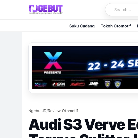
Skip
to
content
Suku Cadang
Tokoh Otomotif
Ngebut.ID
/
Review Otomotif
Audi S3 Verve E