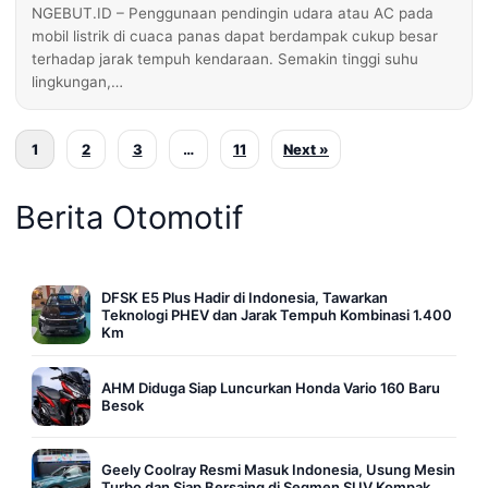
NGEBUT.ID – Penggunaan pendingin udara atau AC pada
mobil listrik di cuaca panas dapat berdampak cukup besar
terhadap jarak tempuh kendaraan. Semakin tinggi suhu
lingkungan,…
1
2
3
…
11
Next »
Berita Otomotif
DFSK E5 Plus Hadir di Indonesia, Tawarkan
Teknologi PHEV dan Jarak Tempuh Kombinasi 1.400
Km
AHM Diduga Siap Luncurkan Honda Vario 160 Baru
Besok
Geely Coolray Resmi Masuk Indonesia, Usung Mesin
Turbo dan Siap Bersaing di Segmen SUV Kompak