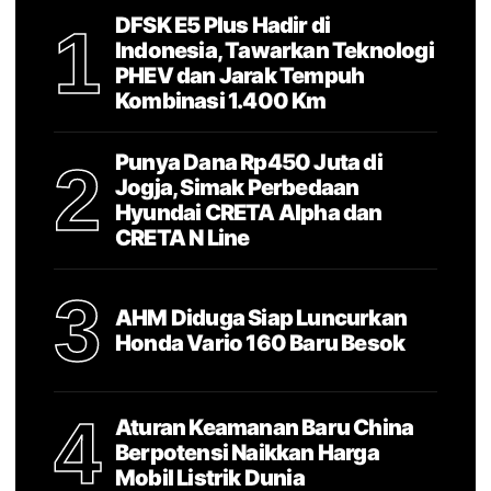
DFSK E5 Plus Hadir di
1
Indonesia, Tawarkan Teknologi
PHEV dan Jarak Tempuh
Kombinasi 1.400 Km
Punya Dana Rp450 Juta di
2
Jogja, Simak Perbedaan
Hyundai CRETA Alpha dan
CRETA N Line
3
AHM Diduga Siap Luncurkan
Honda Vario 160 Baru Besok
4
Aturan Keamanan Baru China
Berpotensi Naikkan Harga
Mobil Listrik Dunia