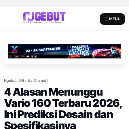
Skip
to
content
MENU
Ngebut.ID
/
Berita Otomotif
4 Alasan Menunggu
Vario 160 Terbaru 2026,
Ini Prediksi Desain dan
Spesifikasinya