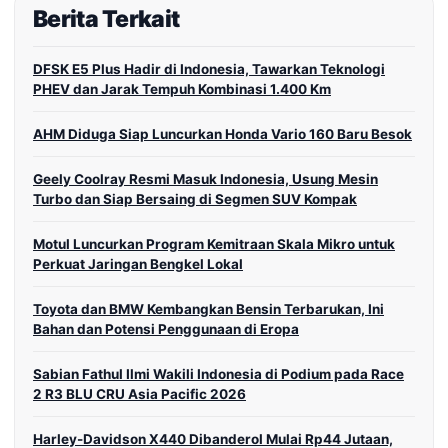
Berita Terkait
DFSK E5 Plus Hadir di Indonesia, Tawarkan Teknologi
PHEV dan Jarak Tempuh Kombinasi 1.400 Km
AHM Diduga Siap Luncurkan Honda Vario 160 Baru Besok
Geely Coolray Resmi Masuk Indonesia, Usung Mesin
Turbo dan Siap Bersaing di Segmen SUV Kompak
Motul Luncurkan Program Kemitraan Skala Mikro untuk
Perkuat Jaringan Bengkel Lokal
Toyota dan BMW Kembangkan Bensin Terbarukan, Ini
Bahan dan Potensi Penggunaan di Eropa
Sabian Fathul Ilmi Wakili Indonesia di Podium pada Race
2 R3 BLU CRU Asia Pacific 2026
Harley-Davidson X440 Dibanderol Mulai Rp44 Jutaan,