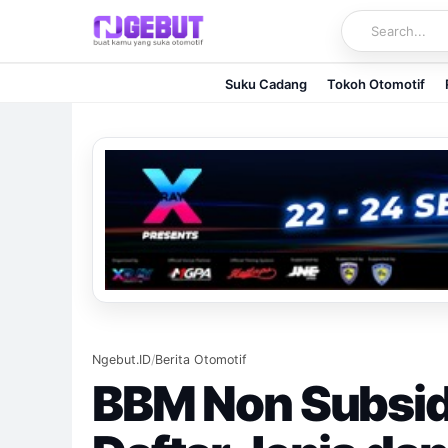
Skip
to
content
Suku Cadang
Tokoh Otomotif
Ngebut.ID
/
Berita Otomotif
BBM Non Subsidi