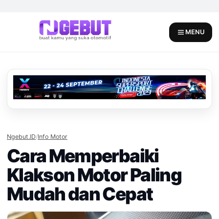
Skip
to
content
MENU
Ngebut.ID
/
Info Motor
Cara Memperbaiki
Klakson Motor Paling
Mudah dan Cepat