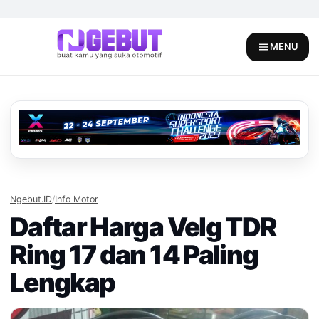
Skip
to
content
MENU
Ngebut.ID
/
Info Motor
Daftar Harga Velg TDR
Ring 17 dan 14 Paling
Lengkap