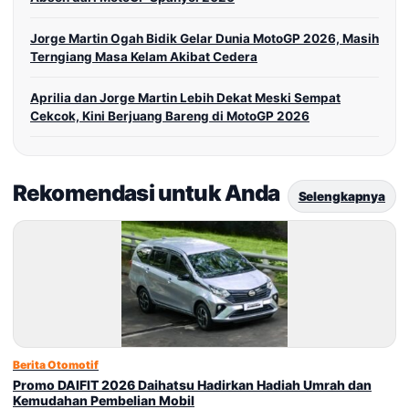
Jorge Martin Ogah Bidik Gelar Dunia MotoGP 2026, Masih
Terngiang Masa Kelam Akibat Cedera
Aprilia dan Jorge Martin Lebih Dekat Meski Sempat
Cekcok, Kini Berjuang Bareng di MotoGP 2026
Rekomendasi untuk Anda
Selengkapnya
Berita Otomotif
Promo DAIFIT 2026 Daihatsu Hadirkan Hadiah Umrah dan
Kemudahan Pembelian Mobil