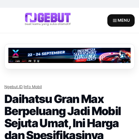
Skip
to
content
MENU
Ngebut.ID
/
Info Mobil
Daihatsu Gran Max
Berpeluang Jadi Mobil
Sejuta Umat, Ini Harga
dan Spesifikasinya