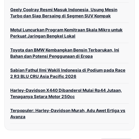
Geely Coolray Resmi Masuk Indonesia, Usung Mesin
Turbo dan Siap Bersaing di Segmen SUV Kompak
Motul Luncurkan Program Kemitraan Skala Mikro untuk
Perkuat Jaringan Bengkel Lokal
Toyota dan BMW Kembangkan Bensin Terbarukan, Ini
Bahan dan Potensi Penggunaan di Eropa
Sabian Fathul Ilmi Wakili Indonesia di Podium pada Race
2 R3 BLU CRU Asia Pacific 2026
Harley-Davidson X440 Dibanderol Mulai Rp44 Jutaan,
Tenaganya Setara Motor 250cc
Terpopuler: Harley-Davidson Murah, Adu Awet Ertiga vs
Avanza