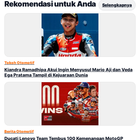
Rekomendasi untuk Anda
Selengkapnya
Tokoh Otomotif
Kiandra Ramadhipa Akui Ingin Menyusul Mario Aji dan Veda
Ega Pratama Tampil di Kejuaraan Dunia
Berita Otomotif
Ducati Lenovo Team Tembus 100 Kemenangan MotoGP