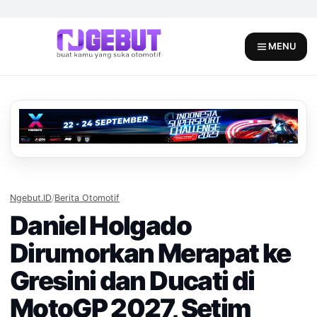
Skip
to
content
MENU
Ngebut.ID
/
Berita Otomotif
Daniel Holgado
Dirumorkan Merapat ke
Gresini dan Ducati di
MotoGP 2027, Setim