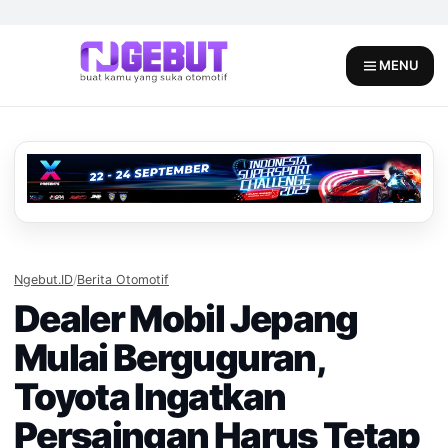
Skip
to
content
MENU
Ngebut.ID
/
Berita Otomotif
Dealer Mobil Jepang
Mulai Berguguran,
Toyota Ingatkan
Persaingan Harus Tetap