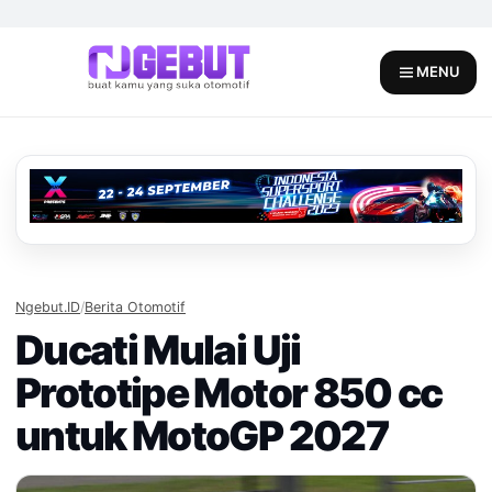
Skip
to
content
MENU
Ngebut.ID
/
Berita Otomotif
Ducati Mulai Uji
Prototipe Motor 850 cc
untuk MotoGP 2027