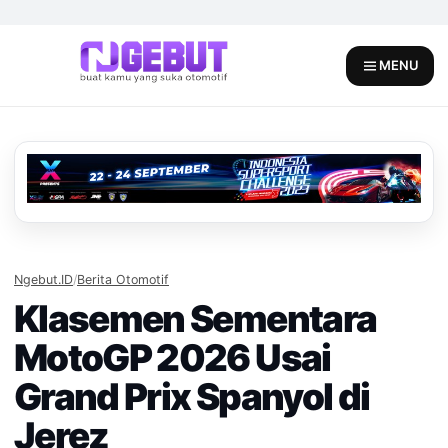
Skip
to
content
MENU
Ngebut.ID
/
Berita Otomotif
Klasemen Sementara
MotoGP 2026 Usai
Grand Prix Spanyol di
Jerez