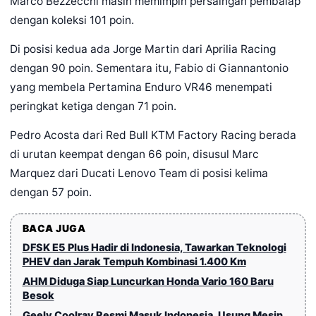
Marco Bezzecchi masih memimpin persaingan pembalap
dengan koleksi 101 poin.
Di posisi kedua ada Jorge Martin dari Aprilia Racing
dengan 90 poin. Sementara itu, Fabio di Giannantonio
yang membela Pertamina Enduro VR46 menempati
peringkat ketiga dengan 71 poin.
Pedro Acosta dari Red Bull KTM Factory Racing berada
di urutan keempat dengan 66 poin, disusul Marc
Marquez dari Ducati Lenovo Team di posisi kelima
dengan 57 poin.
BACA JUGA
DFSK E5 Plus Hadir di Indonesia, Tawarkan Teknologi
PHEV dan Jarak Tempuh Kombinasi 1.400 Km
AHM Diduga Siap Luncurkan Honda Vario 160 Baru
Besok
Geely Coolray Resmi Masuk Indonesia, Usung Mesin