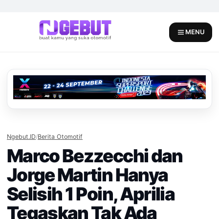
Skip
to
content
MENU
Ngebut.ID
/
Berita Otomotif
Marco Bezzecchi dan
Jorge Martin Hanya
Selisih 1 Poin, Aprilia
Tegaskan Tak Ada