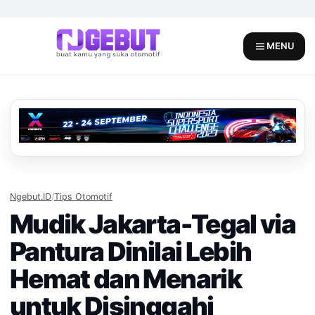
Skip
to
content
MENU
Ngebut.ID
/
Tips Otomotif
Mudik Jakarta-Tegal via
Pantura Dinilai Lebih
Hemat dan Menarik
untuk Disinggahi