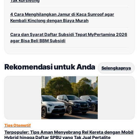
Tak Korsleting
4 Cara Menghilangkan Jamur di Kaca Sunroof agar
Kembali Kinclong dengan Biaya Murah
Cara dan Syarat Daftar Subsidi Tepat MyPertamina 2026
agar Bisa Beli BBM Subsidi
Rekomendasi untuk Anda
Selengkapnya
Tips Otomotif
Terpopuler: Tips Aman Menyebrang Rel Kereta dengan Mobil
Hybrid hingga Daftar SPBU yang Tak Jual Pertalite