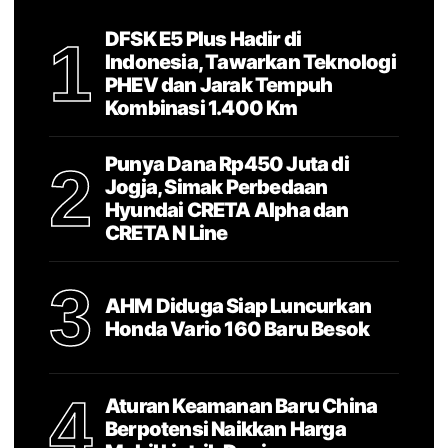
DFSK E5 Plus Hadir di
1
Indonesia, Tawarkan Teknologi
PHEV dan Jarak Tempuh
Kombinasi 1.400 Km
Punya Dana Rp450 Juta di
2
Jogja, Simak Perbedaan
Hyundai CRETA Alpha dan
CRETA N Line
3
AHM Diduga Siap Luncurkan
Honda Vario 160 Baru Besok
4
Aturan Keamanan Baru China
Berpotensi Naikkan Harga