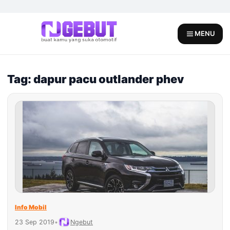
Skip
to
content
MENU
Tag: dapur pacu outlander phev
Info Mobil
23 Sep 2019
•
Ngebut