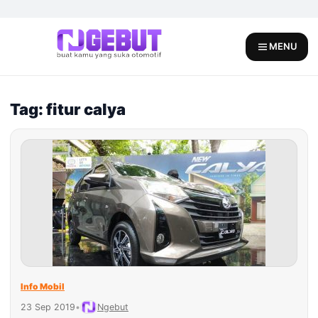
Skip
to
content
MENU
Tag: fitur calya
Info Mobil
23 Sep 2019
•
Ngebut