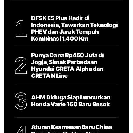
DFSK E5 Plus Hadir di
1
Indonesia, Tawarkan Teknologi
PHEV dan Jarak Tempuh
Kombinasi 1.400 Km
Punya Dana Rp450 Juta di
2
Jogja, Simak Perbedaan
Hyundai CRETA Alpha dan
CRETA N Line
3
AHM Diduga Siap Luncurkan
Honda Vario 160 Baru Besok
Aturan Keamanan Baru China