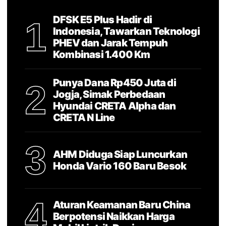
DFSK E5 Plus Hadir di
1
Indonesia, Tawarkan Teknologi
PHEV dan Jarak Tempuh
Kombinasi 1.400 Km
Punya Dana Rp450 Juta di
2
Jogja, Simak Perbedaan
Hyundai CRETA Alpha dan
CRETA N Line
3
AHM Diduga Siap Luncurkan
Honda Vario 160 Baru Besok
4
Aturan Keamanan Baru China
Berpotensi Naikkan Harga