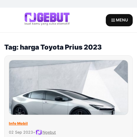
Skip
to
content
MENU
Tag: harga Toyota Prius 2023
Info Mobil
02 Sep 2023
•
Ngebut