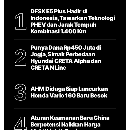
DFSK E5 Plus Hadir di
1
Indonesia, Tawarkan Teknologi
PHEV dan Jarak Tempuh
Kombinasi 1.400 Km
Punya Dana Rp450 Juta di
2
Jogja, Simak Perbedaan
Hyundai CRETA Alpha dan
CRETA N Line
3
AHM Diduga Siap Luncurkan
Honda Vario 160 Baru Besok
4
Aturan Keamanan Baru China
Berpotensi Naikkan Harga