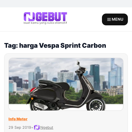
Skip
to
content
MENU
Tag: harga Vespa Sprint Carbon
Info Motor
29 Sep 2019
•
Ngebut