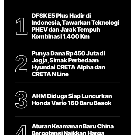
DFSK E5 Plus Hadir di
1
Indonesia, Tawarkan Teknologi
PHEV dan Jarak Tempuh
Kombinasi 1.400 Km
Punya Dana Rp450 Juta di
2
Jogja, Simak Perbedaan
Hyundai CRETA Alpha dan
CRETA N Line
3
AHM Diduga Siap Luncurkan
Honda Vario 160 Baru Besok
4
Aturan Keamanan Baru China
Berpotensi Naikkan Harga