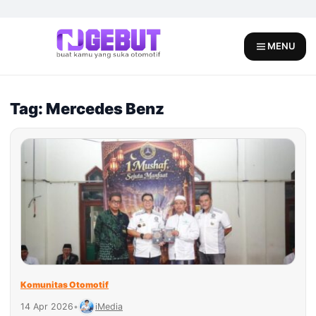
Skip
to
content
MENU
Tag: Mercedes Benz
Komunitas Otomotif
14 Apr 2026
•
iMedia