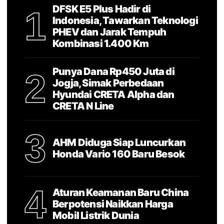
DFSK E5 Plus Hadir di
1
Indonesia, Tawarkan Teknologi
PHEV dan Jarak Tempuh
Kombinasi 1.400 Km
Punya Dana Rp450 Juta di
2
Jogja, Simak Perbedaan
Hyundai CRETA Alpha dan
CRETA N Line
3
AHM Diduga Siap Luncurkan
Honda Vario 160 Baru Besok
4
Aturan Keamanan Baru China
Berpotensi Naikkan Harga
Mobil Listrik Dunia