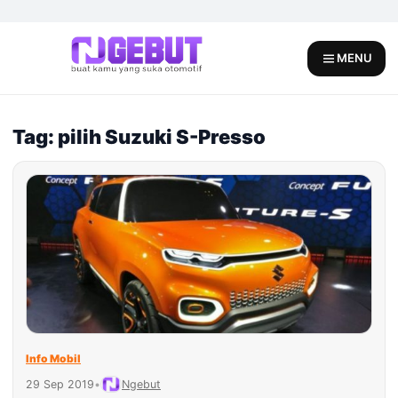
Skip
to
content
MENU
Tag: pilih Suzuki S-Presso
Info Mobil
29 Sep 2019
•
Ngebut