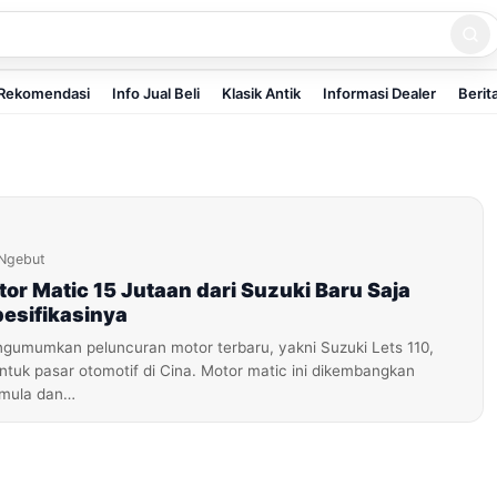
Rekomendasi
Info Jual Beli
Klasik Antik
Informasi Dealer
Berit
Ngebut
tor Matic 15 Jutaan dari Suzuki Baru Saja
Spesifikasinya
ngumumkan peluncuran motor terbaru, yakni Suzuki Lets 110,
ntuk pasar otomotif di Cina. Motor matic ini dikembangkan
emula dan…