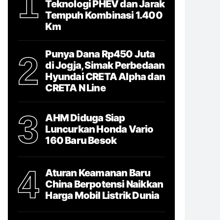
1
Teknologi PHEV dan Jarak
Tempuh Kombinasi 1.400
Km
Punya Dana Rp450 Juta
2
di Jogja, Simak Perbedaan
Hyundai CRETA Alpha dan
CRETA N Line
3
AHM Diduga Siap
Luncurkan Honda Vario
160 Baru Besok
4
Aturan Keamanan Baru
China Berpotensi Naikkan
Harga Mobil Listrik Dunia