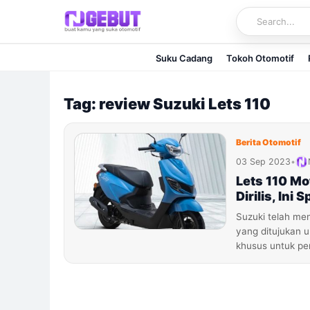
Skip
to
content
Suku Cadang
Tokoh Otomotif
Tag: review Suzuki Lets 110
Berita Otomotif
03 Sep 2023
•
Lets 110 Mo
Dirilis, Ini 
Suzuki telah me
yang ditujukan u
khusus untuk p