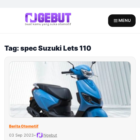
Skip
to
content
MENU
Tag: spec Suzuki Lets 110
Berita Otomotif
03 Sep 2023
•
Ngebut