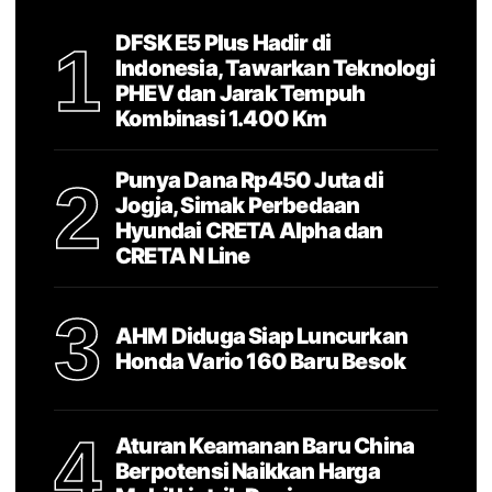
DFSK E5 Plus Hadir di
1
Indonesia, Tawarkan Teknologi
PHEV dan Jarak Tempuh
Kombinasi 1.400 Km
Punya Dana Rp450 Juta di
2
Jogja, Simak Perbedaan
Hyundai CRETA Alpha dan
CRETA N Line
3
AHM Diduga Siap Luncurkan
Honda Vario 160 Baru Besok
4
Aturan Keamanan Baru China
Berpotensi Naikkan Harga