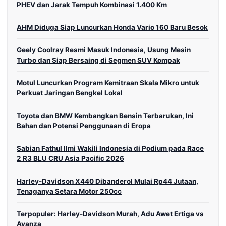
PHEV dan Jarak Tempuh Kombinasi 1.400 Km
AHM Diduga Siap Luncurkan Honda Vario 160 Baru Besok
Geely Coolray Resmi Masuk Indonesia, Usung Mesin
Turbo dan Siap Bersaing di Segmen SUV Kompak
Motul Luncurkan Program Kemitraan Skala Mikro untuk
Perkuat Jaringan Bengkel Lokal
Toyota dan BMW Kembangkan Bensin Terbarukan, Ini
Bahan dan Potensi Penggunaan di Eropa
Sabian Fathul Ilmi Wakili Indonesia di Podium pada Race
2 R3 BLU CRU Asia Pacific 2026
Harley-Davidson X440 Dibanderol Mulai Rp44 Jutaan,
Tenaganya Setara Motor 250cc
Terpopuler: Harley-Davidson Murah, Adu Awet Ertiga vs
Avanza