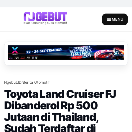
Skip
to
content
MENU
Ngebut.ID
/
Berita Otomotif
Toyota Land Cruiser FJ
Dibanderol Rp 500
Jutaan di Thailand,
Sudah Terdaftar di