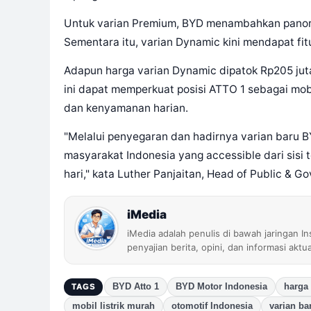
Untuk varian Premium, BYD menambahkan panoram
Sementara itu, varian Dynamic kini mendapat fitur
Adapun harga varian Dynamic dipatok Rp205 ju
ini dapat memperkuat posisi ATTO 1 sebagai mobi
dan kenyamanan harian.
"Melalui penyegaran dan hadirnya varian baru B
masyarakat Indonesia yang accessible dari sis
hari," kata Luther Panjaitan, Head of Public & 
iMedia
iMedia adalah penulis di bawah jaringan I
penyajian berita, opini, dan informasi aktu
BYD Atto 1
BYD Motor Indonesia
harga 
TAGS
mobil listrik murah
otomotif Indonesia
varian ba