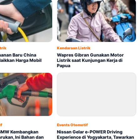
trik
Kendaraan Listrik
anan Baru China
Wapres Gibran Gunakan Motor
Naikkan Harga Mobil
Listrik saat Kunjungan Kerja di
Papua
if
Events Otomotif
 BMW Kembangkan
Nissan Gelar e-POWER Driving
rukan, Ini Bahan dan
Experience di Yogyakarta, Tawarkan