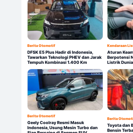
Berita Otomotif
Kendaraan Lis
DFSK E5 Plus Hadir di Indonesia,
Aturan Keam
Tawarkan Teknologi PHEV dan Jarak
Berpotensi 
Tempuh Kombinasi 1.400 Km
Listrik Dunia
Berita Otomotif
Berita Otomot
Geely Coolray Resmi Masuk
Toyota dan
Indonesia, Usung Mesin Turbo dan
Bensin Terba
Siap Bersaing di Segmen SUV