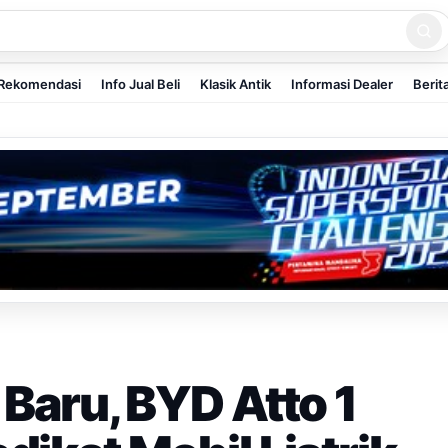
Rekomendasi
Info Jual Beli
Klasik Antik
Informasi Dealer
Berit
Baru, BYD Atto 1