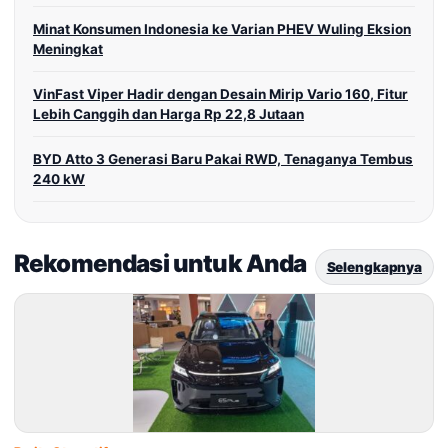
Minat Konsumen Indonesia ke Varian PHEV Wuling Eksion
Meningkat
VinFast Viper Hadir dengan Desain Mirip Vario 160, Fitur
Lebih Canggih dan Harga Rp 22,8 Jutaan
BYD Atto 3 Generasi Baru Pakai RWD, Tenaganya Tembus
240 kW
Rekomendasi untuk Anda
Selengkapnya