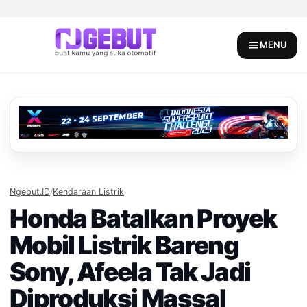
Skip
to
content
MENU
Ngebut.ID
/
Kendaraan Listrik
Honda Batalkan Proyek
Mobil Listrik Bareng
Sony, Afeela Tak Jadi
Diproduksi Massal