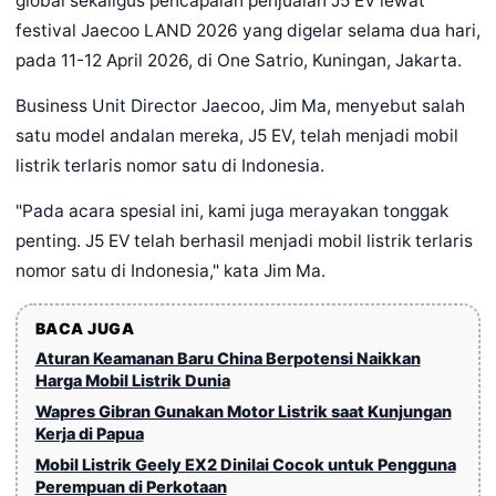
global sekaligus pencapaian penjualan J5 EV lewat
festival Jaecoo LAND 2026 yang digelar selama dua hari,
pada 11-12 April 2026, di One Satrio, Kuningan, Jakarta.
Business Unit Director Jaecoo, Jim Ma, menyebut salah
satu model andalan mereka, J5 EV, telah menjadi mobil
listrik terlaris nomor satu di Indonesia.
"Pada acara spesial ini, kami juga merayakan tonggak
penting. J5 EV telah berhasil menjadi mobil listrik terlaris
nomor satu di Indonesia," kata Jim Ma.
BACA JUGA
Aturan Keamanan Baru China Berpotensi Naikkan
Harga Mobil Listrik Dunia
Wapres Gibran Gunakan Motor Listrik saat Kunjungan
Kerja di Papua
Mobil Listrik Geely EX2 Dinilai Cocok untuk Pengguna
Perempuan di Perkotaan