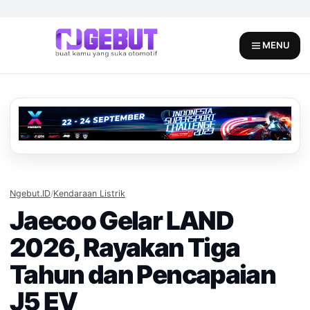
Skip
to
content
MENU
Ngebut.ID
/
Kendaraan Listrik
Jaecoo Gelar LAND
2026, Rayakan Tiga
Tahun dan Pencapaian
J5 EV