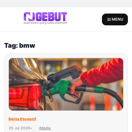
Skip
to
content
MENU
Tag: bmw
Berita Otomotif
20 Jul 2026
•
iMedia