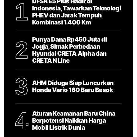
DFSK E5 Plus Hadir di
1
Indonesia, Tawarkan Teknologi
PHEV dan Jarak Tempuh
Kombinasi 1.400 Km
Punya Dana Rp450 Juta di
2
Jogja, Simak Perbedaan
Hyundai CRETA Alpha dan
CRETA N Line
3
AHM Diduga Siap Luncurkan
Honda Vario 160 Baru Besok
4
Aturan Keamanan Baru China
Berpotensi Naikkan Harga
Mobil Listrik Dunia