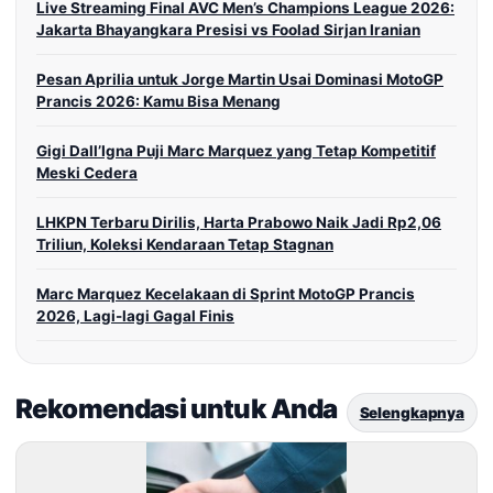
Live Streaming Final AVC Men’s Champions League 2026:
Jakarta Bhayangkara Presisi vs Foolad Sirjan Iranian
Pesan Aprilia untuk Jorge Martin Usai Dominasi MotoGP
Prancis 2026: Kamu Bisa Menang
Gigi Dall’Igna Puji Marc Marquez yang Tetap Kompetitif
Meski Cedera
LHKPN Terbaru Dirilis, Harta Prabowo Naik Jadi Rp2,06
Triliun, Koleksi Kendaraan Tetap Stagnan
Marc Marquez Kecelakaan di Sprint MotoGP Prancis
2026, Lagi-lagi Gagal Finis
Rekomendasi untuk Anda
Selengkapnya