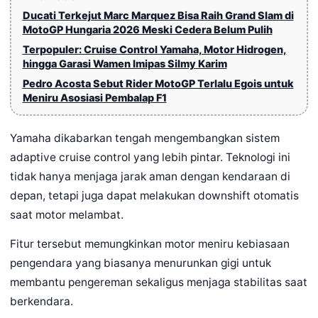
Ducati Terkejut Marc Marquez Bisa Raih Grand Slam di
MotoGP Hungaria 2026 Meski Cedera Belum Pulih
Terpopuler: Cruise Control Yamaha, Motor Hidrogen,
hingga Garasi Wamen Imipas Silmy Karim
Pedro Acosta Sebut Rider MotoGP Terlalu Egois untuk
Meniru Asosiasi Pembalap F1
Yamaha dikabarkan tengah mengembangkan sistem
adaptive cruise control yang lebih pintar. Teknologi ini
tidak hanya menjaga jarak aman dengan kendaraan di
depan, tetapi juga dapat melakukan downshift otomatis
saat motor melambat.
Fitur tersebut memungkinkan motor meniru kebiasaan
pengendara yang biasanya menurunkan gigi untuk
membantu pengereman sekaligus menjaga stabilitas saat
berkendara.