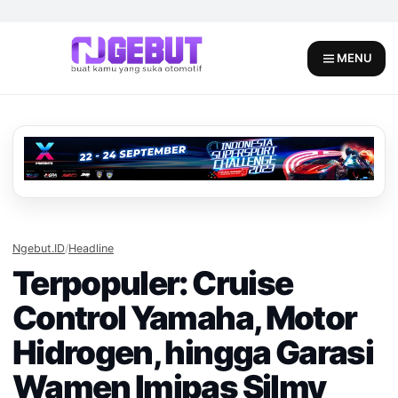
Skip
to
content
MENU
Ngebut.ID
/
Headline
Terpopuler: Cruise
Control Yamaha, Motor
Hidrogen, hingga Garasi
Wamen Imipas Silmy